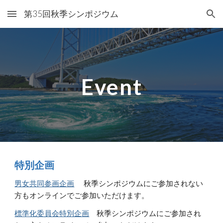
第35回秋季シンポジウム
Skip to main content
Skip to navigation
Event
特別企画
男女共同参画企画
 　秋季シンポジウムにご参加されない
方もオンラインでご参加いただけます。
標準化委員会特別企画
秋季シンポジウムにご参加され