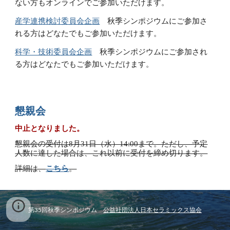
ない方もオンラインでご参加いただけます。
産学連携検討委員会企画
秋季シンポジウムにご参加さ
れ
る
方
はどなたでも
ご
参加
いただけます。
科学・技術委員会企画
　秋季シンポジウムにご参加され
る方はどなたでもご参加いただけます。
懇親会
中止となりました。
懇親会の受付は8月31日（水）14:00まで。ただし、予定
人数に達した場合は、これ以前に受付を締め切ります。
詳細は、
こちら
。
第35回秋季シンポジウム　
公益社団法人日本セラミックス協会